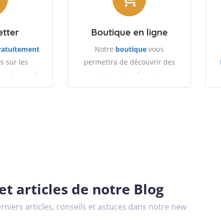
etter
Boutique en ligne
gratuitement
Notre
boutique
vous
s sur les
permettra de découvrir des
s, la santé
articles bien-être, des
-être.
compléments alimentaires, ...
t articles de notre Blog
niers articles, conseils et astuces dans notre new