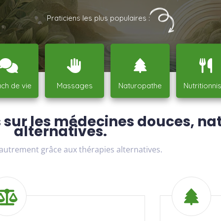
Praticiens les plus populaires :
ch de vie
Massages
Naturopathe
Nutritionni
 sur les médecines douces, nat
alternatives.
autrement grâce aux thérapies alternatives.