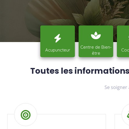
Centre de Bien-
Acupuncteur
Coa
être
Toutes les informations
Se soigner 