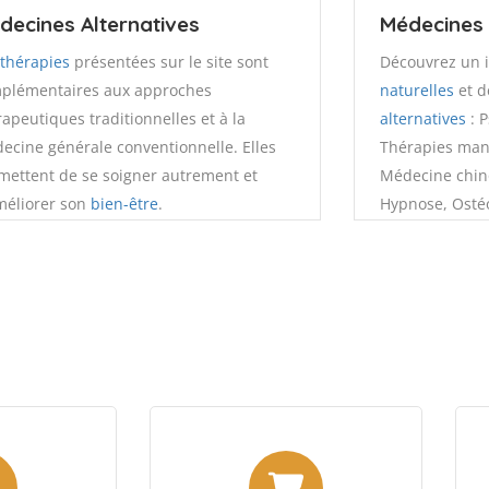
decines Alternatives
Médecines 
s
thérapies
présentées sur le site sont
Découvrez un 
plémentaires aux approches
naturelles
et 
rapeutiques traditionnelles et à la
alternatives
: P
ecine générale conventionnelle. Elles
Thérapies man
mettent de se soigner autrement et
Médecine chino
méliorer son
bien-être
.
Hypnose, Ostéo