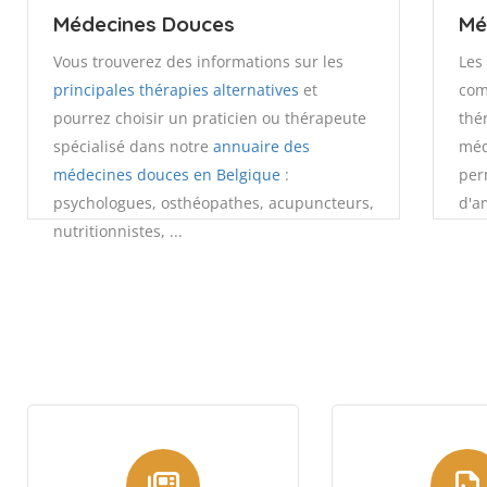
Médecines Douces
Mé
Vous trouverez des informations sur les
Le
principales thérapies alternatives
et
com
pourrez choisir un praticien ou thérapeute
thé
spécialisé dans notre
annuaire des
méd
médecines douces en Belgique
:
per
psychologues, osthéopathes, acupuncteurs,
d'a
nutritionnistes, ...