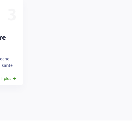
3
re
roche
a santé
ir plus