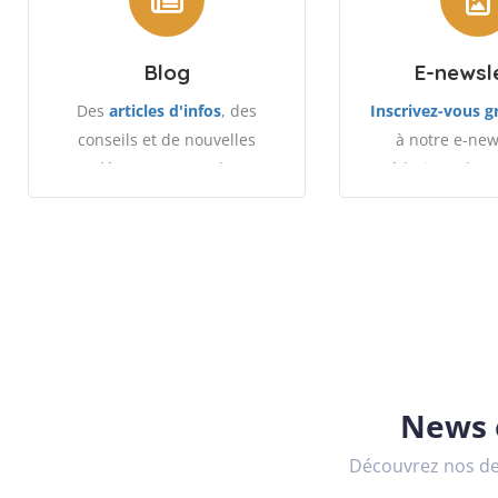
Blog
E-newsl
Des
articles d'infos
, des
Inscrivez-vous 
conseils et de nouvelles
à notre e-new
découvertes sur les
médecines douce
médecines alternatives et la
et le bien
santé.
News e
Découvrez nos der