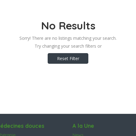
No Results
Sorry! There are no listings matching your search.
Try changing your search filters or
Reset Filter
édecines douces
A la Une
hérapie
News