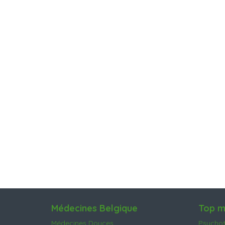
Médecines Belgique
Top m
Médecines Douces
Psychot