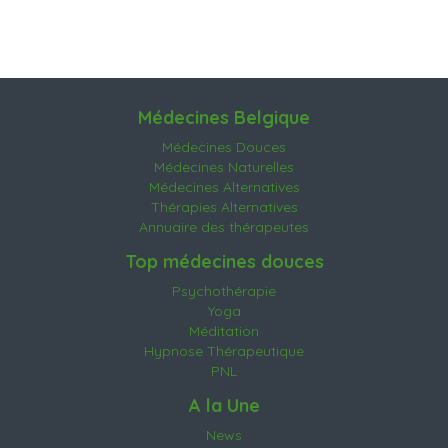
Médecines Belgique
Médecines Douces
Médecines Naturelles
Médecines Alternatives
Thérapies Alternatives
Annuaire des thérapeutes
Top médecines douces
Psychothérapie
Yoga
Méditation
Hypnose Thérapeutique
PNL
A la Une
News