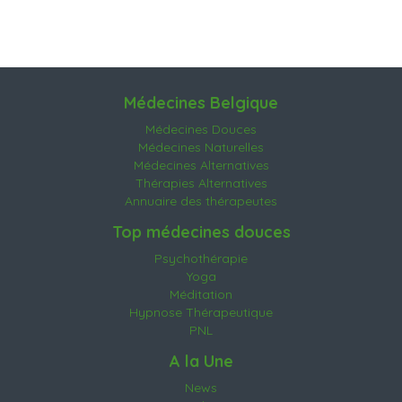
Médecines Belgique
Médecines Douces
Médecines Naturelles
Médecines Alternatives
Thérapies Alternatives
Annuaire des thérapeutes
Top médecines douces
Psychothérapie
Yoga
Méditation
Hypnose Thérapeutique
PNL
A la Une
News