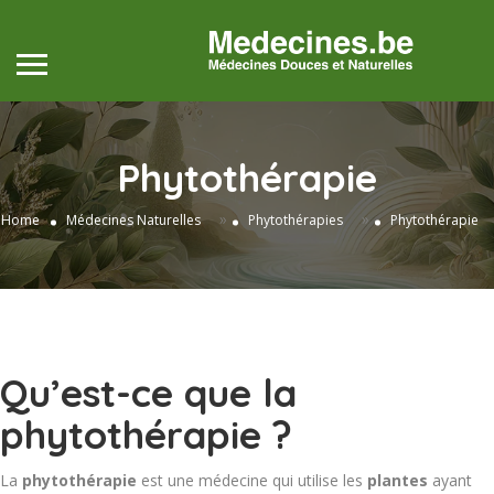
Phytothérapie
»
»
Home
Médecines Naturelles
Phytothérapies
Phytothérapie
Qu’est-ce que la
phytothérapie ?
La
phytothérapie
est une médecine qui utilise les
plantes
ayant