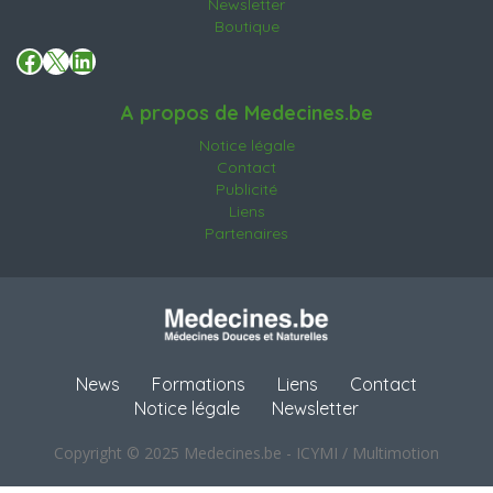
Newsletter
Boutique
Facebook
X
LinkedIn
A propos de Medecines.be
Notice légale
Contact
Publicité
Liens
Partenaires
News
Formations
Liens
Contact
Notice légale
Newsletter
Copyright © 2025 Medecines.be - ICYMI / Multimotion