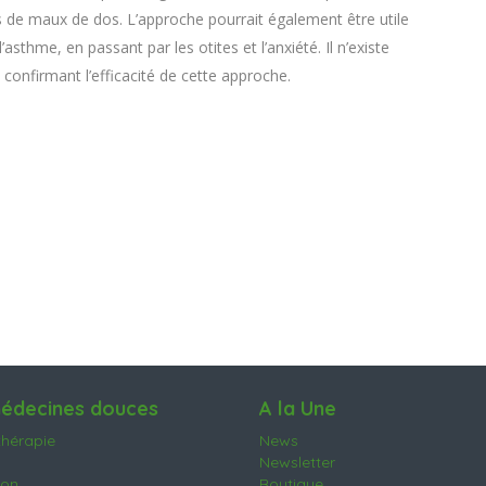
 de maux de dos. L’approche pourrait également être utile
’asthme, en passant par les otites et l’anxiété. Il n’existe
confirmant l’efficacité de cette approche.
édecines douces
A la Une
hérapie
News
Newsletter
ion
Boutique