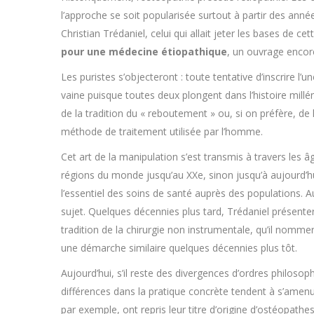
l’approche se soit popularisée surtout à partir des anné
Christian Trédaniel, celui qui allait jeter les bases de c
pour une médecine étiopathique
, un ouvrage encor
Les puristes s’objecteront : toute tentative d’inscrire l’
vaine puisque toutes deux plongent dans l’histoire millé
de la tradition du « reboutement » ou, si on préfère, de 
méthode de traitement utilisée par l’homme.
Cet art de la manipulation s’est transmis à travers les âg
régions du monde jusqu’au XXe, sinon jusqu’à aujourd’h
l’essentiel des soins de santé auprès des populations. Au 
sujet. Quelques décennies plus tard, Trédaniel présente
tradition de la chirurgie non instrumentale, qu’il nommer
une démarche similaire quelques décennies plus tôt.
Aujourd’hui, s’il reste des divergences d’ordres philosop
différences dans la pratique concrète tendent à s’amenui
par exemple, ont repris leur titre d’origine d’ostéopathes