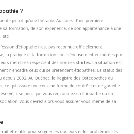
opathie ?
apeute plutôt qu’une thérapie. Au cours d’une première
, de sa formation, de son expérience, de son appartenance à une
, etc.
fession d’étiopathe n’est pas reconnue officiellement.
e, la pratique et la formation sont sérieusement encadrées par
e leurs membres respectent des normes strictes. La situation est
ment n’encadre ceux qui se prétendent étiopathes. Le statut des
onnu depuis 2002. Au Québec, le Registre des Ostéopathes du
 ce qui assure une certaine forme de contrôle et de garantie
 réservé, il se peut que vous rencontriez un étiopathe ou un
ociation. Vous devrez alors vous assurer vous-même de sa
ie
rait être utile pour soigner les douleurs et les problèmes liés