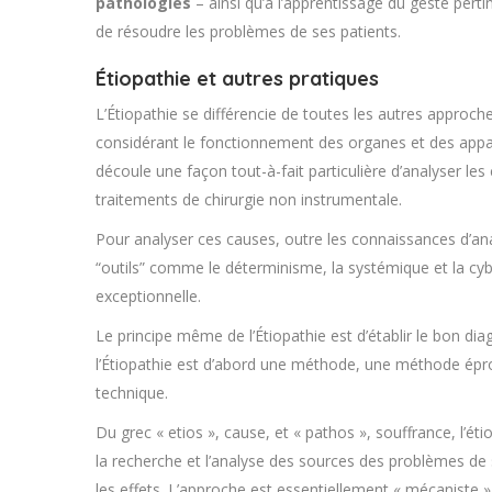
pathologies
– ainsi qu’à l’apprentissage du geste pert
de résoudre les problèmes de ses patients.
Étiopathie et autres pratiques
L’Étiopathie se différencie de toutes les autres approc
considérant le fonctionnement des organes et des appare
découle une façon tout-à-fait particulière d’analyser 
traitements de chirurgie non instrumentale.
Pour analyser ces causes, outre les connaissances d’ana
“outils” comme le déterminisme, la systémique et la cyb
exceptionnelle.
Le principe même de l’Étiopathie est d’établir le bon diag
l’Étiopathie est d’abord une méthode, une méthode épr
technique.
Du grec « etios », cause, et « pathos », souffrance, l’
la recherche et l’analyse des sources des problèmes de sa
les effets. L’approche est essentiellement « mécaniste » o