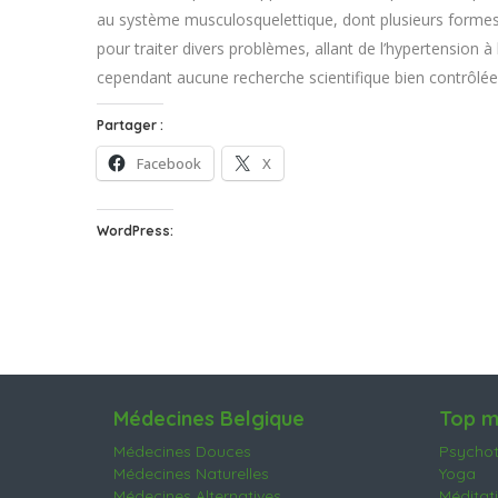
au système musculosquelettique, dont plusieurs formes
pour traiter divers problèmes, allant de l’hypertension à l
cependant aucune recherche scientifique bien contrôlée 
Partager :
Facebook
X
WordPress:
Médecines Belgique
Top m
Médecines Douces
Psychot
Médecines Naturelles
Yoga
Médecines Alternatives
Méditat