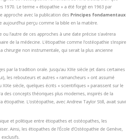
es 1970. Le terme « étiopathie » a été forgé en 1963 par
ette approche avec la publication des
Principes fondamentaux
e aujourd’hui perçu comme la bible en la matière.
une ou l’autre de ces approches à une date précise s’avérera
naire de la médecine. L’étiopathie comme l’ostéopathie s’inspire
la chirurgie non instrumentale, qui serait la plus ancienne
es par la tradition orale. Jusqu’au XIXe siècle (et dans certaines
ui), les rebouteurs et autres « ramancheurs » ont assumé
XIXe siècle, quelques écrits « scientifiques » paraissent sur le
ra des concepts théoriques plus modernes, inspirés de la
a étiopathie. L’ostéopathie, avec Andrew Taylor Still, avait suivi
hique et politique entre étiopathes et ostéopathes, les
ser. Ainsi, les étiopathes de l’École d’Ostéopathie de Genève,
 exclusifs.