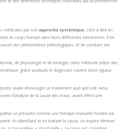
inent et des différentes techniques manuelles qui lui permettront
hes médicales par son
approche systémique
, c’est-à-dire en
ils du corps humain dans leurs différentes interactions. Il en
les causes des phénomènes pathologiques, et de conduire ses
tomie, de physiologie et de biologie, cette méthode utilise des
ernétique, grâce auxquels le diagnostic s’avère d’une rigueur
nostic avant d’envisager un traitement quel qu’il soit. Ainsi,
ouvée d’analyse de la cause des maux, avant d’être une
étiopathie se présente comme une thérapie manuelle fondée sur
nté. En identifiant et en traitant la cause, on espère éliminer
u, si l’on préfère, « structurelle ». Le corps est considéré