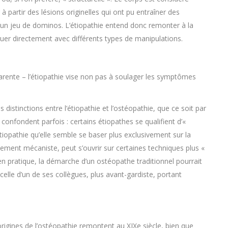
artir des lésions originelles qui ont pu entraîner des
’un jeu de dominos. L’étiopathie entend donc remonter à la
quer directement avec différents types de manipulations.
parente – l’étiopathie vise non pas à soulager les symptômes
es distinctions entre l’étiopathie et l’ostéopathie, que ce soit par
onfondent parfois : certains étiopathes se qualifient d’«
étiopathie qu’elle semble se baser plus exclusivement sur la
ellement mécaniste, peut s’ouvrir sur certaines techniques plus «
en pratique, la démarche d’un ostéopathe traditionnel pourrait
celle d’un de ses collègues, plus avant-gardiste, portant
origines de l’ostéopathie remontent au XIXe siècle, bien que