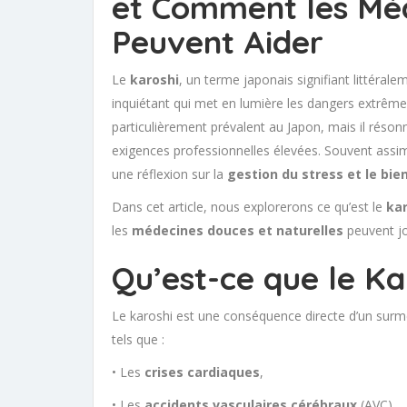
et Comment les Mé
Peuvent Aider
Le
karoshi
, un terme japonais signifiant littéra
inquiétant qui met en lumière les dangers extrême
particulièrement prévalent au Japon, mais il résonn
exigences professionnelles élevées. Souvent assi
une réflexion sur la
gestion du stress et le bien
Dans cet article, nous explorerons ce qu’est le
ka
les
médecines douces et naturelles
peuvent jo
Qu’est-ce que le Ka
Le karoshi est une conséquence directe d’un surm
tels que :
• Les
crises cardiaques
,
• Les
accidents vasculaires cérébraux
(AVC),