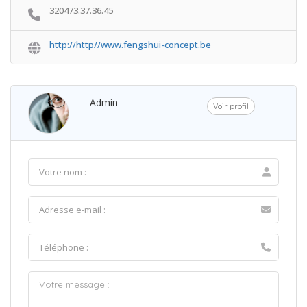
320473.37.36.45
http://http//www.fengshui-concept.be
Admin
Voir profil