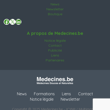
News
Newsletter
Boutique
Facebook
X
LinkedIn
A propos de Medecines.be
Notice légale
Contact
Publicité
Liens
Partenaires
News
Formations
Liens
Contact
Notice légale
Newsletter
Copyright © 2025 Medecines.be - ICYMI / Multimotion