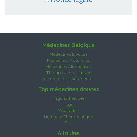
Médecines Belgique
Médecines Douces
Médecines Naturelles
Médecines Alternatives
Thérapies Alternatives
Annuaire des thérapeutes
Top médecines douces
Psychothérapie
Yoga
Méditation
Hypnose Thérapeutique
PNL
A la Une