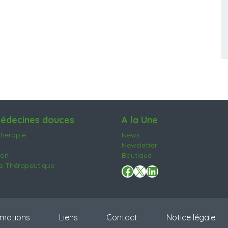
édecines douces
A la Une
hérapie
News
Newsletter
ion
Boutique
 Thérapeutique
Facebook
X
LinkedIn
mations
Liens
Contact
Notice légale