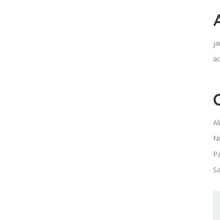
ja
a
Al
Nu
Pa
S