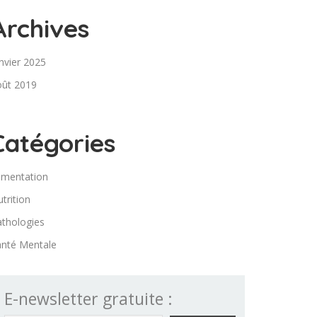
Archives
nvier 2025
oût 2019
Catégories
imentation
trition
thologies
anté Mentale
E-newsletter gratuite :