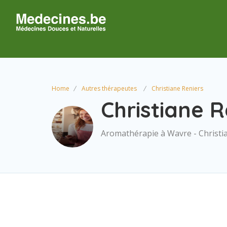
Home
Autres thérapeutes
Christiane Reniers
Christiane R
Aromathérapie à Wavre - Christi