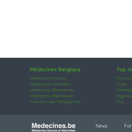
Médecines Belgique
Top m
Médecines Douces
Psychot
Médecines Naturelles
Yoga
Médecines Alternatives
Méditat
Thérapies Alternatives
Hypnose
Annuaire des thérapeutes
PNL
News
For