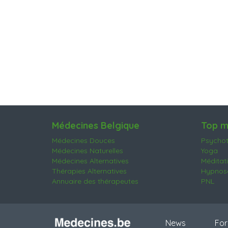
Médecines Belgique
Top m
Médecines Douces
Psychot
Médecines Naturelles
Yoga
Médecines Alternatives
Méditat
Thérapies Alternatives
Hypnose
Annuaire des thérapeutes
PNL
News
For