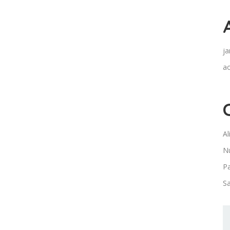
ja
a
Al
Nu
Pa
S