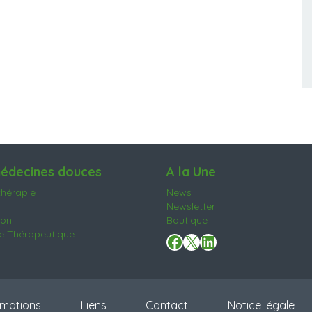
édecines douces
A la Une
hérapie
News
Newsletter
ion
Boutique
 Thérapeutique
Facebook
X
LinkedIn
mations
Liens
Contact
Notice légale