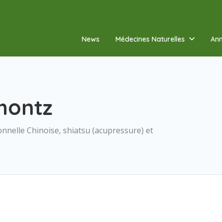
News
Médecines Naturelles
Ann
montz
nelle Chinoise, shiatsu (acupressure) et