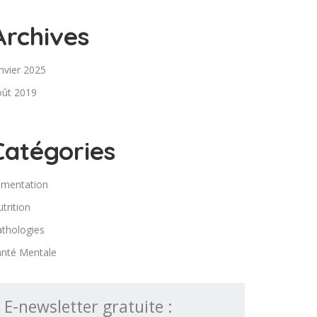
Archives
nvier 2025
oût 2019
Catégories
imentation
trition
thologies
anté Mentale
E-newsletter gratuite :