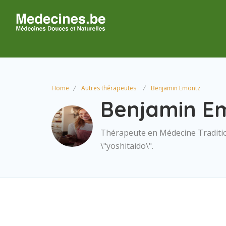
Home
Autres thérapeutes
Benjamin Emontz
Benjamin E
Thérapeute en Médecine Tradition
\"yoshitaido\".